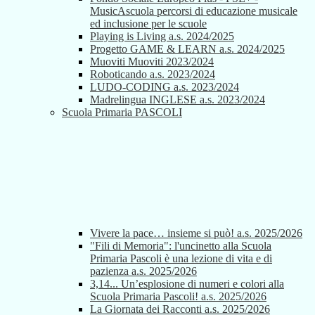
MusicAscuola percorsi di educazione musicale
ed inclusione per le scuole
Playing is Living a.s. 2024/2025
Progetto GAME & LEARN a.s. 2024/2025
Muoviti Muoviti 2023/2024
Roboticando a.s. 2023/2024
LUDO-CODING a.s. 2023/2024
Madrelingua INGLESE a.s. 2023/2024
Scuola Primaria PASCOLI
Vivere la pace… insieme si può! a.s. 2025/2026
"Fili di Memoria": l'uncinetto alla Scuola
Primaria Pascoli è una lezione di vita e di
pazienza a.s. 2025/2026
3,14... Un’esplosione di numeri e colori alla
Scuola Primaria Pascoli! a.s. 2025/2026
La Giornata dei Racconti a.s. 2025/2026