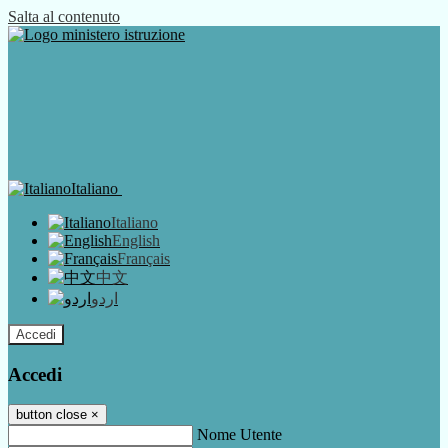
Salta al contenuto
Italiano
Italiano
English
Français
中文
اردو
Accedi
Accedi
button close
×
Nome Utente