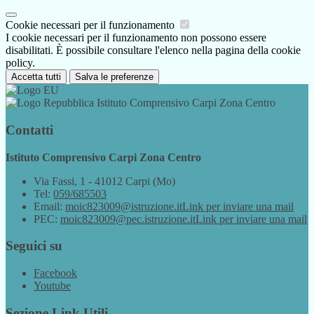
Cookie necessari per il funzionamento
I cookie necessari per il funzionamento non possono essere
disabilitati. È possibile consultare l'elenco nella pagina della cookie
policy.
Accetta tutti
Salva le preferenze
Istituto Comprensivo Carpi Zona Centro
Contatti
Istituto Comprensivo Carpi Zona Centro
Via Fassi, 1 - 41012 Carpi (Mo)
Tel:
059/685503
Email:
moic823009@istruzione.it
Link per inviare una mail
PEC:
moic823009@pec.istruzione.it
Link per inviare una mail
Seguici su
Facebook
Youtube
Sezione Link Utili