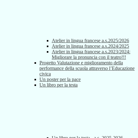
Atelier in lingua francese a.s.2025/2026
Atelier in lingua francese a.s.2024/2025
Atelier in lingua francese a.s.2023/2024:
Migliorare la pronuncia con il teatro!!!
Progetto Valutazione e miglioramento della
performance della scuola attraverso l’Educazione
civica
Un poster per la pace
Un libro per la testa
Un libro per la testa - a.s. 2025-2026