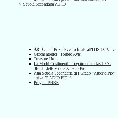
Scuola Secondaria A.PIO
9.81 Grand Prix - Evento finale all'ITIS Da Vinci
Giochi atletici - Torneo Avis
Treasure Hunt
La Madri Costituenti: Progetto delle classi 3A-
3F-3H della scuola Alberto Pio
Alla Scuola Secondaria di I Grado "Alberto Pio"
arriva "RADIO PIO"!
Progetti PNRR