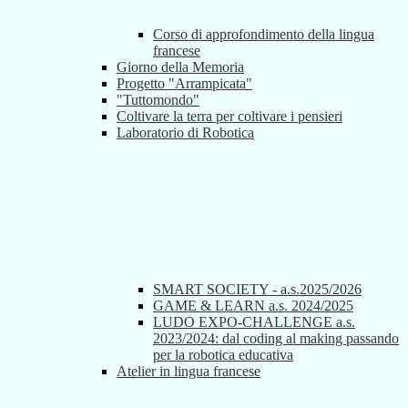
Corso di approfondimento della lingua
francese
Giorno della Memoria
Progetto "Arrampicata"
"Tuttomondo"
Coltivare la terra per coltivare i pensieri
Laboratorio di Robotica
SMART SOCIETY - a.s.2025/2026
GAME & LEARN a.s. 2024/2025
LUDO EXPO-CHALLENGE a.s.
2023/2024: dal coding al making passando
per la robotica educativa
Atelier in lingua francese