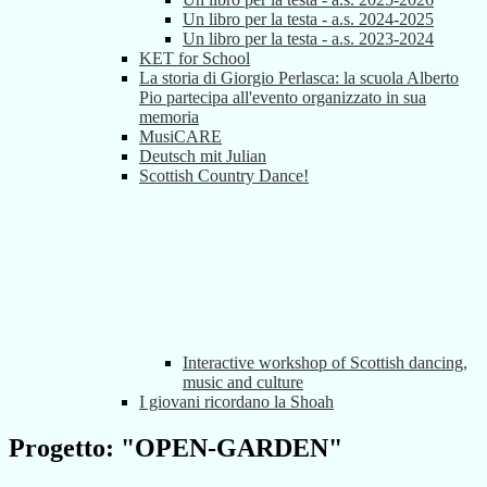
Un libro per la testa - a.s. 2024-2025
Un libro per la testa - a.s. 2023-2024
KET for School
La storia di Giorgio Perlasca: la scuola Alberto
Pio partecipa all'evento organizzato in sua
memoria
MusiCARE
Deutsch mit Julian
Scottish Country Dance!
Interactive workshop of Scottish dancing,
music and culture
I giovani ricordano la Shoah
Progetto: "OPEN-GARDEN"