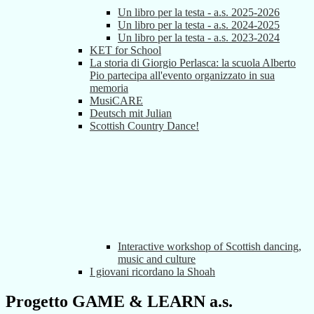
Un libro per la testa - a.s. 2025-2026
Un libro per la testa - a.s. 2024-2025
Un libro per la testa - a.s. 2023-2024
KET for School
La storia di Giorgio Perlasca: la scuola Alberto
Pio partecipa all'evento organizzato in sua
memoria
MusiCARE
Deutsch mit Julian
Scottish Country Dance!
Interactive workshop of Scottish dancing,
music and culture
I giovani ricordano la Shoah
Progetto GAME & LEARN a.s.