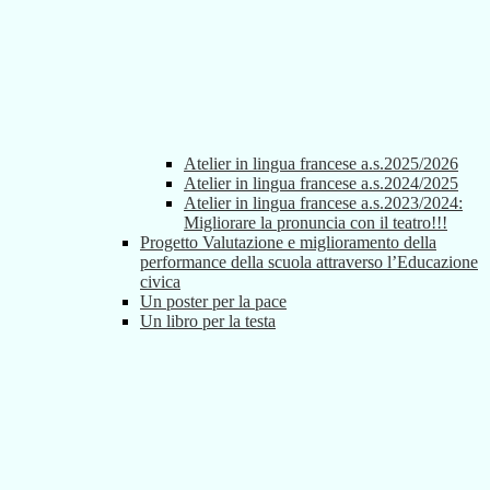
Atelier in lingua francese a.s.2025/2026
Atelier in lingua francese a.s.2024/2025
Atelier in lingua francese a.s.2023/2024:
Migliorare la pronuncia con il teatro!!!
Progetto Valutazione e miglioramento della
performance della scuola attraverso l’Educazione
civica
Un poster per la pace
Un libro per la testa