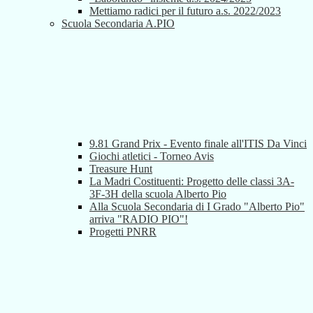
Mettiamo radici per il futuro a.s. 2022/2023
Scuola Secondaria A.PIO
9.81 Grand Prix - Evento finale all'ITIS Da Vinci
Giochi atletici - Torneo Avis
Treasure Hunt
La Madri Costituenti: Progetto delle classi 3A-
3F-3H della scuola Alberto Pio
Alla Scuola Secondaria di I Grado "Alberto Pio"
arriva "RADIO PIO"!
Progetti PNRR