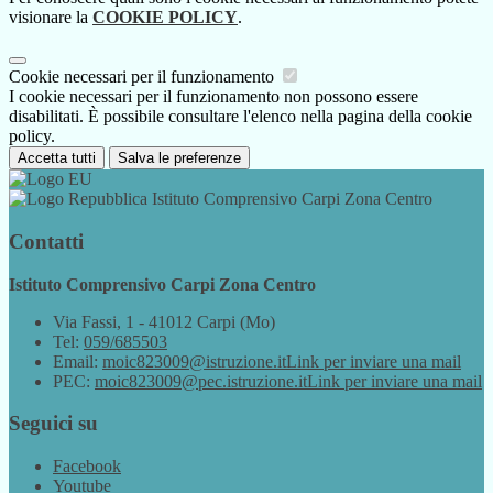
visionare la
COOKIE POLICY
.
Cookie necessari per il funzionamento
I cookie necessari per il funzionamento non possono essere
disabilitati. È possibile consultare l'elenco nella pagina della cookie
policy.
Accetta tutti
Salva le preferenze
Istituto Comprensivo Carpi Zona Centro
Contatti
Istituto Comprensivo Carpi Zona Centro
Via Fassi, 1 - 41012 Carpi (Mo)
Tel:
059/685503
Email:
moic823009@istruzione.it
Link per inviare una mail
PEC:
moic823009@pec.istruzione.it
Link per inviare una mail
Seguici su
Facebook
Youtube