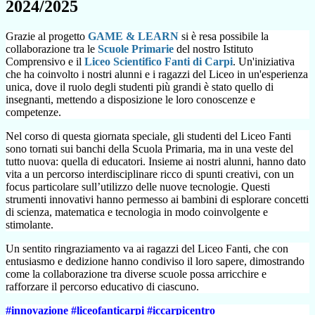
2024/2025
Grazie al progetto
GAME & LEARN
si è resa possibile la
collaborazione tra le
Scuole Primarie
del nostro Istituto
Comprensivo e il
Liceo Scientifico Fanti di Carpi
. Un'iniziativa
che ha coinvolto i nostri alunni e i ragazzi del Liceo in un'esperienza
unica, dove il ruolo degli studenti più grandi è stato quello di
insegnanti, mettendo a disposizione le loro conoscenze e
competenze.
Nel corso di questa giornata speciale, gli studenti del Liceo Fanti
sono tornati sui banchi della Scuola Primaria, ma in una veste del
tutto nuova: quella di educatori. Insieme ai nostri alunni, hanno dato
vita a un percorso interdisciplinare ricco di spunti creativi, con un
focus particolare sull’utilizzo delle nuove tecnologie. Questi
strumenti innovativi hanno permesso ai bambini di esplorare concetti
di scienza, matematica e tecnologia in modo coinvolgente e
stimolante.
Un sentito ringraziamento va ai ragazzi del Liceo Fanti, che con
entusiasmo e dedizione hanno condiviso il loro sapere, dimostrando
come la collaborazione tra diverse scuole possa arricchire e
rafforzare il percorso educativo di ciascuno.
#innovazione
#liceofanticarpi
#iccarpicentro