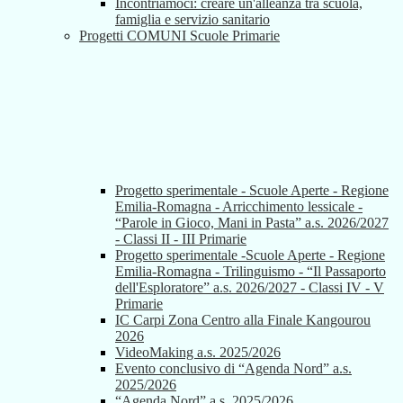
Incontriamoci: creare un'alleanza tra scuola,
famiglia e servizio sanitario
Progetti COMUNI Scuole Primarie
Progetto sperimentale - Scuole Aperte - Regione
Emilia-Romagna - Arricchimento lessicale -
“Parole in Gioco, Mani in Pasta” a.s. 2026/2027
- Classi II - III Primarie
Progetto sperimentale -Scuole Aperte - Regione
Emilia-Romagna - Trilinguismo - “Il Passaporto
dell'Esploratore” a.s. 2026/2027 - Classi IV - V
Primarie
IC Carpi Zona Centro alla Finale Kangourou
2026
VideoMaking a.s. 2025/2026
Evento conclusivo di “Agenda Nord” a.s.
2025/2026
“Agenda Nord” a.s. 2025/2026