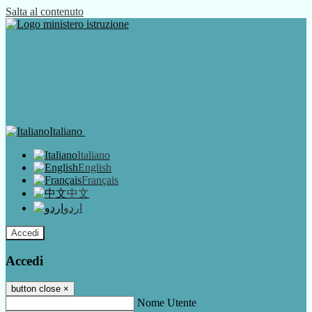
Salta al contenuto
Italiano
Italiano
English
Français
中文
اردو
Accedi
Accedi
button close
×
Nome Utente