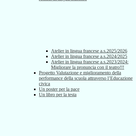
Atelier in lingua francese a.s.2025/2026
Atelier in lingua francese a.s.2024/2025
Atelier in lingua francese a.s.2023/2024:
Migliorare la pronuncia con il teatro!!!
Progetto Valutazione e miglioramento della
performance della scuola attraverso l’Educazione
civica
Un poster per la pace
Un libro per la testa