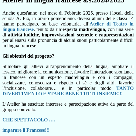
Atelier in lingua francese a.s.2024/2025
Anche quest'anno, nel mese di Febbraio 2025, presso i locali della
scuola A. Pio, in orario pomeridiano, diversi alunni delle classi 1^
hanno partecipato, su base volontaria, all’
Atelier di Teatro in
lingua francese
, tenuto da un’
esperta madrelingua
, con una serie
di
attività ludiche
,
improvvisazioni
,
scenette
e
rappresentazioni
per allenarsi sulla pronuncia di alcuni suoni particolarmente difficili
in lingua francese.
Gli obiettivi del progetto?
Stimolare gli allievi all’apprendimento della lingua, ampliare il
lessico, migliorare la comunicazione, favorire l'interazione spontanea
in francese con un esperto madrelingua e con i compagni,
socializzare, conoscenza e rispetto di sé e degli altri, favorire
l’inclusione, collaborare… e in particolar modo
TANTO
DIVERTIMENTO E STARE BENE TUTTI INSIEME!!!
L’Atelier ha suscitato interesse e partecipazione attiva da parte del
gruppo coinvolto.
CHE SPETTACOLO ….
imparare il Francese!!!