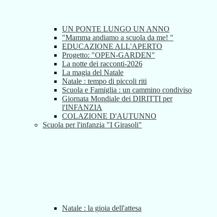
UN PONTE LUNGO UN ANNO
"Mamma andiamo a scuola da me! "
EDUCAZIONE ALL'APERTO
Progetto: "OPEN-GARDEN"
La notte dei racconti-2026
La magia del Natale
Natale : tempo di piccoli riti
Scuola e Famiglia : un cammino condiviso
Giornata Mondiale dei DIRITTI per
l'INFANZIA
COLAZIONE D'AUTUNNO
Scuola per l'infanzia "I Girasoli"
Natale : la gioia dell'attesa