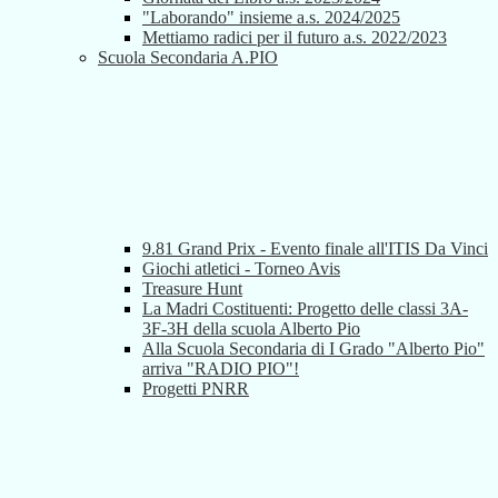
"Laborando" insieme a.s. 2024/2025
Mettiamo radici per il futuro a.s. 2022/2023
Scuola Secondaria A.PIO
9.81 Grand Prix - Evento finale all'ITIS Da Vinci
Giochi atletici - Torneo Avis
Treasure Hunt
La Madri Costituenti: Progetto delle classi 3A-
3F-3H della scuola Alberto Pio
Alla Scuola Secondaria di I Grado "Alberto Pio"
arriva "RADIO PIO"!
Progetti PNRR