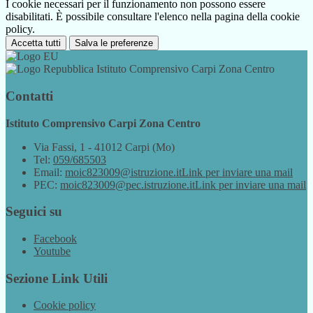
I cookie necessari per il funzionamento non possono essere
disabilitati. È possibile consultare l'elenco nella pagina della cookie
policy.
Accetta tutti
Salva le preferenze
Istituto Comprensivo Carpi Zona Centro
Contatti
Istituto Comprensivo Carpi Zona Centro
Via Fassi, 1 - 41012 Carpi (Mo)
Tel:
059/685503
Email:
moic823009@istruzione.it
Link per inviare una mail
PEC:
moic823009@pec.istruzione.it
Link per inviare una mail
Seguici su
Facebook
Youtube
Sezione Link Utili
Cookie policy