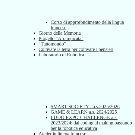
Corso di approfondimento della lingua
francese
Giorno della Memoria
Progetto "Arrampicata"
"Tuttomondo"
Coltivare la terra per coltivare i pensieri
Laboratorio di Robotica
SMART SOCIETY - a.s.2025/2026
GAME & LEARN a.s. 2024/2025
LUDO EXPO-CHALLENGE a.s.
2023/2024: dal coding al making passando
per la robotica educativa
Atelier in lingua francese