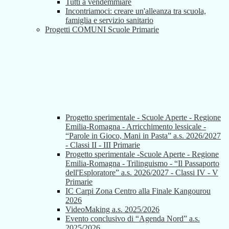
Tutti a vendemmiare
Incontriamoci: creare un'alleanza tra scuola,
famiglia e servizio sanitario
Progetti COMUNI Scuole Primarie
Progetto sperimentale - Scuole Aperte - Regione
Emilia-Romagna - Arricchimento lessicale -
“Parole in Gioco, Mani in Pasta” a.s. 2026/2027
- Classi II - III Primarie
Progetto sperimentale -Scuole Aperte - Regione
Emilia-Romagna - Trilinguismo - “Il Passaporto
dell'Esploratore” a.s. 2026/2027 - Classi IV - V
Primarie
IC Carpi Zona Centro alla Finale Kangourou
2026
VideoMaking a.s. 2025/2026
Evento conclusivo di “Agenda Nord” a.s.
2025/2026