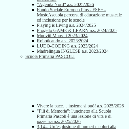
“Agenda Nord” a.s. 2025/2026
Fondo Sociale Europeo Plus - FSE+ -
MusicAscuola percorsi di educazione musicale
ed inclusione per le scuole
Playing is Living a.s. 2024/2025
Progetto GAME & LEARN a.s. 2024/2025
Muoviti Muoviti 2023/2024
Roboticando a.s. 2023/2024
LUDO-CODING a.s. 2023/2024
Madrelingua INGLESE a.s. 2023/2024
Scuola Primaria PASCOLI
Vivere la pace… insieme si può! a.s. 2025/2026
"Fili di Memoria": l'uncinetto alla Scuola
Primaria Pascoli è una lezione di vita e di
pazienza a.s. 2025/2026
3,14... Un’esplosione di numeri e colori alla