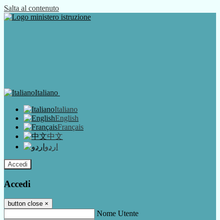
Salta al contenuto
Italiano
Italiano
English
Français
中文
اردو
Accedi
Accedi
button close
×
Nome Utente