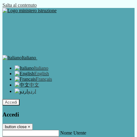
Salta al contenuto
Italiano
Italiano
English
Français
中文
اردو
Accedi
Accedi
button close
×
Nome Utente