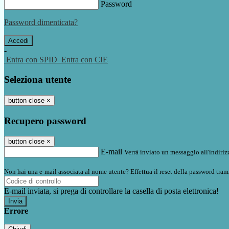
Password
Password dimenticata?
-
Entra con SPID
Entra con CIE
Seleziona utente
button close
×
Recupero password
button close
×
E-mail
Verrà inviato un messaggio all'indirizz
Non hai una e-mail associata al nome utente? Effettua il reset della password tram
E-mail inviata, si prega di controllare la casella di posta elettronica!
Errore