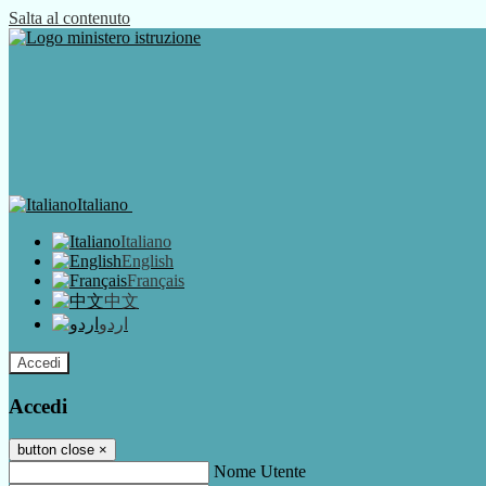
Salta al contenuto
Italiano
Italiano
English
Français
中文
اردو
Accedi
Accedi
button close
×
Nome Utente