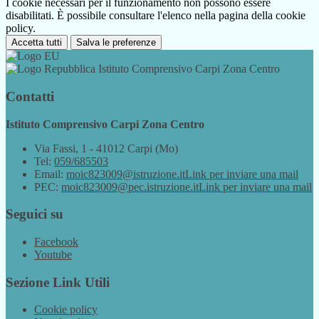
I cookie necessari per il funzionamento non possono essere
disabilitati. È possibile consultare l'elenco nella pagina della cookie
policy.
Accetta tutti
Salva le preferenze
Istituto Comprensivo Carpi Zona Centro
Contatti
Istituto Comprensivo Carpi Zona Centro
Via Fassi, 1 - 41012 Carpi (Mo)
Tel:
059/685503
Email:
moic823009@istruzione.it
Link per inviare una mail
PEC:
moic823009@pec.istruzione.it
Link per inviare una mail
Seguici su
Facebook
Youtube
Sezione Link Utili
Cookie policy