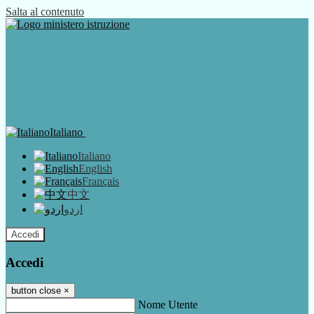
Salta al contenuto
Italiano
Italiano
English
Français
中文
اردو
Accedi
Accedi
button close
×
Nome Utente