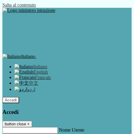
Salta al contenuto
Italiano
Italiano
English
Français
中文
اردو
Accedi
Accedi
button close
×
Nome Utente