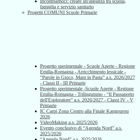
Incontriamoci: creare un'alleanza tra scuola,
famiglia e servizio sanitario
Progetti COMUNI Scuole Primarie
Progetto sperimentale - Scuole Aperte - Regione
Emilia-Romagna - Arricchimento lessicale -
“Parole in Gioco, Mani in Pasta” a.s. 2026/2027
- Classi II - III Primarie
Progetto sperimentale -Scuole Aperte - Regione
Emilia-Romagna - Trilinguismo - “Il Passaporto
dell'Esploratore” a.s. 2026/2027 - Classi IV - V
Primarie
IC Carpi Zona Centro alla Finale Kangourou
2026
VideoMaking a.s. 2025/2026
Evento conclusivo di “Agenda Nord” a.s.
2025/2026
“Agenda Nord” a.s. 2025/2026