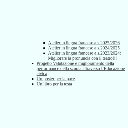
Atelier in lingua francese a.s.2025/2026
Atelier in lingua francese a.s.2024/2025
Atelier in lingua francese a.s.2023/2024:
Migliorare la pronuncia con il teatro!!!
Progetto Valutazione e miglioramento della
performance della scuola attraverso l’Educazione
civica
Un poster per la pace
Un libro per la testa