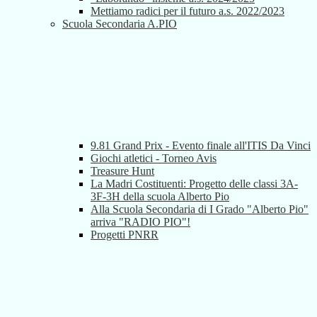
Mettiamo radici per il futuro a.s. 2022/2023
Scuola Secondaria A.PIO
9.81 Grand Prix - Evento finale all'ITIS Da Vinci
Giochi atletici - Torneo Avis
Treasure Hunt
La Madri Costituenti: Progetto delle classi 3A-
3F-3H della scuola Alberto Pio
Alla Scuola Secondaria di I Grado "Alberto Pio"
arriva "RADIO PIO"!
Progetti PNRR