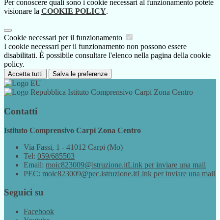
Per conoscere quali sono i cookie necessari al funzionamento potete
visionare la
COOKIE POLICY
.
Cookie necessari per il funzionamento
I cookie necessari per il funzionamento non possono essere
disabilitati. È possibile consultare l'elenco nella pagina della cookie
policy.
Accetta tutti
Salva le preferenze
Istituto Comprensivo Carpi Zona Centro
Contatti
Istituto Comprensivo Carpi Zona Centro
Via Fassi, 1 - 41012 Carpi (Mo)
Tel:
059/685503
Email:
moic823009@istruzione.it
Link per inviare una mail
PEC:
moic823009@pec.istruzione.it
Link per inviare una mail
Seguici su
Facebook