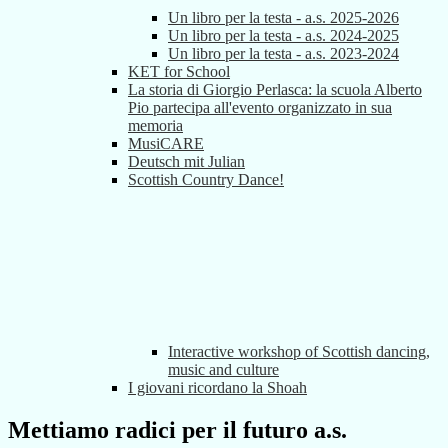
Un libro per la testa - a.s. 2025-2026
Un libro per la testa - a.s. 2024-2025
Un libro per la testa - a.s. 2023-2024
KET for School
La storia di Giorgio Perlasca: la scuola Alberto
Pio partecipa all'evento organizzato in sua
memoria
MusiCARE
Deutsch mit Julian
Scottish Country Dance!
Interactive workshop of Scottish dancing,
music and culture
I giovani ricordano la Shoah
Mettiamo radici per il futuro a.s.