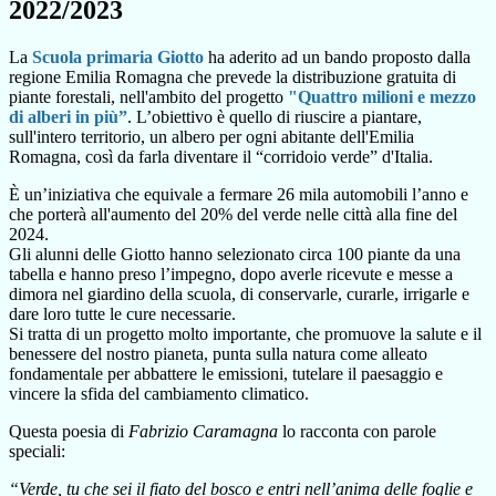
2022/2023
La
Scuola primaria Giotto
ha aderito ad un bando proposto dalla
regione Emilia Romagna che prevede la distribuzione gratuita di
piante forestali, nell'ambito del progetto
"Quattro milioni e mezzo
di alberi in più”
. L’obiettivo è quello di riuscire a piantare,
sull'intero territorio, un albero per ogni abitante dell'Emilia
Romagna, così da farla diventare il “corridoio verde” d'Italia.
È un’iniziativa che equivale a fermare 26 mila automobili l’anno e
che porterà all'aumento del 20% del verde nelle città alla fine del
2024.
Gli alunni delle Giotto hanno selezionato circa 100 piante da una
tabella e hanno preso l’impegno, dopo averle ricevute e messe a
dimora nel giardino della scuola, di conservarle, curarle, irrigarle e
dare loro tutte le cure necessarie.
Si tratta di un progetto molto importante, che promuove la salute e il
benessere del nostro pianeta, punta sulla natura come alleato
fondamentale per abbattere le emissioni, tutelare il paesaggio e
vincere la sfida del cambiamento climatico.
Questa poesia di
Fabrizio Caramagna
lo racconta con parole
speciali:
“Verde, tu che sei il fiato del bosco e entri nell’anima delle foglie e