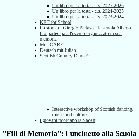
Un libro per la testa - a.s. 2025-2026
Un libro per la testa - a.s. 2024-2025
Un libro per la testa - a.s. 2023-2024
KET for School
La storia di Giorgio Perlasca: la scuola Alberto
Pio partecipa all'evento organizzato in sua
memoria
MusiCARE
Deutsch mit Julian
Scottish Country Dance!
Interactive workshop of Scottish dancing,
music and culture
I giovani ricordano la Shoah
"Fili di Memoria": l'uncinetto alla Scuola