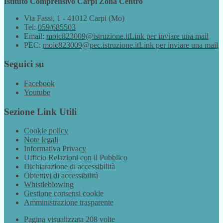
Istituto Comprensivo Carpi Zona Centro
Via Fassi, 1 - 41012 Carpi (Mo)
Tel:
059/685503
Email:
moic823009@istruzione.it
Link per inviare una mail
PEC:
moic823009@pec.istruzione.it
Link per inviare una mail
Seguici su
Facebook
Youtube
Sezione Link Utili
Cookie policy
Note legali
Informativa Privacy
Ufficio Relazioni con il Pubblico
Dichiarazione di accessibilità
Obiettivi di accessibilità
Whistleblowing
Gestione consensi cookie
Amministrazione trasparente
Pagina visualizzata
208
volte