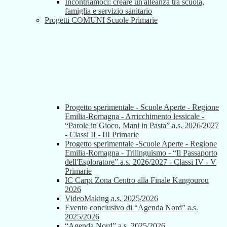
Incontriamoci: creare un'alleanza tra scuola,
famiglia e servizio sanitario
Progetti COMUNI Scuole Primarie
Progetto sperimentale - Scuole Aperte - Regione
Emilia-Romagna - Arricchimento lessicale -
“Parole in Gioco, Mani in Pasta” a.s. 2026/2027
- Classi II - III Primarie
Progetto sperimentale -Scuole Aperte - Regione
Emilia-Romagna - Trilinguismo - “Il Passaporto
dell'Esploratore” a.s. 2026/2027 - Classi IV - V
Primarie
IC Carpi Zona Centro alla Finale Kangourou
2026
VideoMaking a.s. 2025/2026
Evento conclusivo di “Agenda Nord” a.s.
2025/2026
“Agenda Nord” a.s. 2025/2026