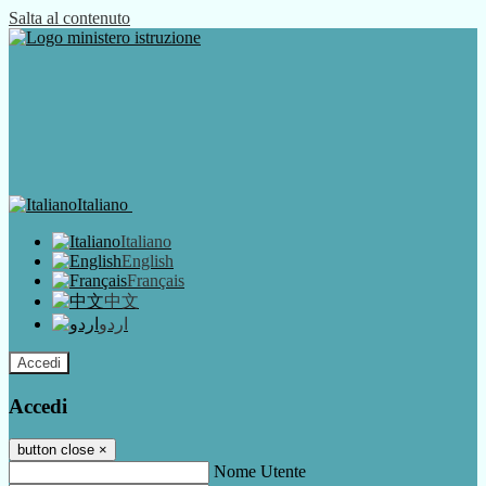
Salta al contenuto
Italiano
Italiano
English
Français
中文
اردو
Accedi
Accedi
button close
×
Nome Utente