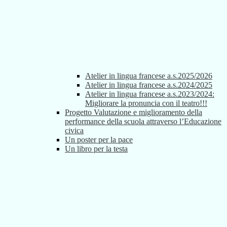
Atelier in lingua francese a.s.2025/2026
Atelier in lingua francese a.s.2024/2025
Atelier in lingua francese a.s.2023/2024:
Migliorare la pronuncia con il teatro!!!
Progetto Valutazione e miglioramento della
performance della scuola attraverso l’Educazione
civica
Un poster per la pace
Un libro per la testa