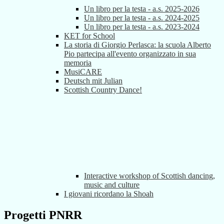
Un libro per la testa - a.s. 2025-2026
Un libro per la testa - a.s. 2024-2025
Un libro per la testa - a.s. 2023-2024
KET for School
La storia di Giorgio Perlasca: la scuola Alberto
Pio partecipa all'evento organizzato in sua
memoria
MusiCARE
Deutsch mit Julian
Scottish Country Dance!
Interactive workshop of Scottish dancing,
music and culture
I giovani ricordano la Shoah
Progetti PNRR