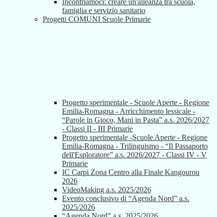
Incontriamoci: creare un'alleanza tra scuola,
famiglia e servizio sanitario
Progetti COMUNI Scuole Primarie
Progetto sperimentale - Scuole Aperte - Regione
Emilia-Romagna - Arricchimento lessicale -
“Parole in Gioco, Mani in Pasta” a.s. 2026/2027
- Classi II - III Primarie
Progetto sperimentale -Scuole Aperte - Regione
Emilia-Romagna - Trilinguismo - “Il Passaporto
dell'Esploratore” a.s. 2026/2027 - Classi IV - V
Primarie
IC Carpi Zona Centro alla Finale Kangourou
2026
VideoMaking a.s. 2025/2026
Evento conclusivo di “Agenda Nord” a.s.
2025/2026
“Agenda Nord” a.s. 2025/2026