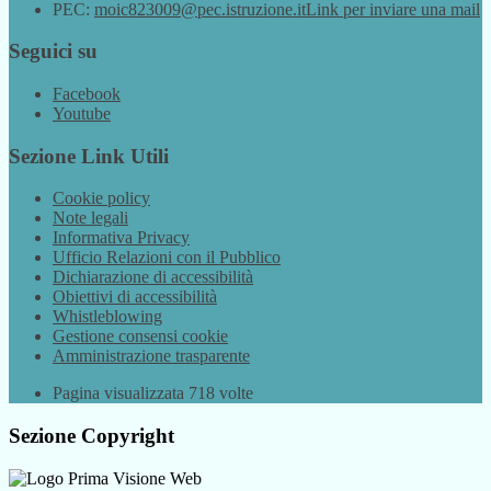
PEC:
moic823009@pec.istruzione.it
Link per inviare una mail
Seguici su
Facebook
Youtube
Sezione Link Utili
Cookie policy
Note legali
Informativa Privacy
Ufficio Relazioni con il Pubblico
Dichiarazione di accessibilità
Obiettivi di accessibilità
Whistleblowing
Gestione consensi cookie
Amministrazione trasparente
Pagina visualizzata
718
volte
Sezione Copyright