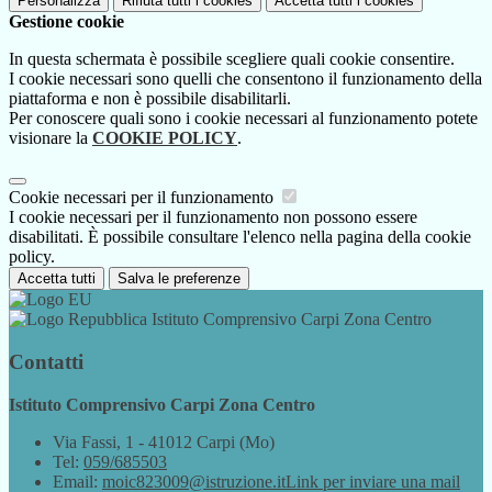
Personalizza
Rifiuta tutti
i cookies
Accetta tutti
i cookies
Gestione cookie
In questa schermata è possibile scegliere quali cookie consentire.
I cookie necessari sono quelli che consentono il funzionamento della
piattaforma e non è possibile disabilitarli.
Per conoscere quali sono i cookie necessari al funzionamento potete
visionare la
COOKIE POLICY
.
Cookie necessari per il funzionamento
I cookie necessari per il funzionamento non possono essere
disabilitati. È possibile consultare l'elenco nella pagina della cookie
policy.
Accetta tutti
Salva le preferenze
Istituto Comprensivo Carpi Zona Centro
Contatti
Istituto Comprensivo Carpi Zona Centro
Via Fassi, 1 - 41012 Carpi (Mo)
Tel:
059/685503
Email:
moic823009@istruzione.it
Link per inviare una mail