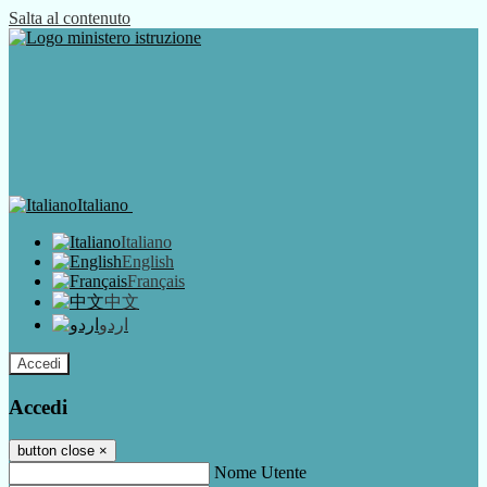
Salta al contenuto
Italiano
Italiano
English
Français
中文
اردو
Accedi
Accedi
button close
×
Nome Utente