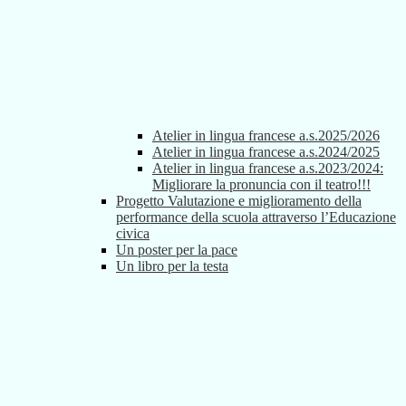
Atelier in lingua francese a.s.2025/2026
Atelier in lingua francese a.s.2024/2025
Atelier in lingua francese a.s.2023/2024:
Migliorare la pronuncia con il teatro!!!
Progetto Valutazione e miglioramento della
performance della scuola attraverso l’Educazione
civica
Un poster per la pace
Un libro per la testa