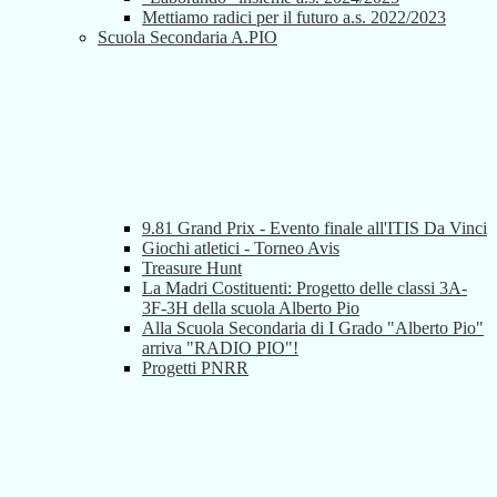
Mettiamo radici per il futuro a.s. 2022/2023
Scuola Secondaria A.PIO
9.81 Grand Prix - Evento finale all'ITIS Da Vinci
Giochi atletici - Torneo Avis
Treasure Hunt
La Madri Costituenti: Progetto delle classi 3A-
3F-3H della scuola Alberto Pio
Alla Scuola Secondaria di I Grado "Alberto Pio"
arriva "RADIO PIO"!
Progetti PNRR