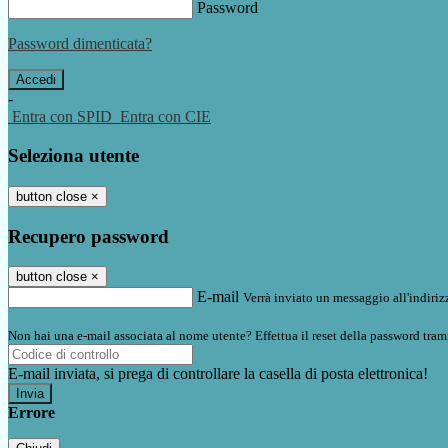
Password
Password dimenticata?
-
Entra con SPID
Entra con CIE
Seleziona utente
button close
×
Recupero password
button close
×
E-mail
Verrà inviato un messaggio all'indirizz
Non hai una e-mail associata al nome utente? Effettua il reset della password tram
E-mail inviata, si prega di controllare la casella di posta elettronica!
Errore