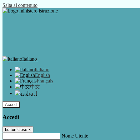
Salta al contenuto
Italiano
Italiano
English
Français
中文
اردو
Accedi
Accedi
button close
×
Nome Utente