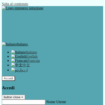
Salta al contenuto
Italiano
Italiano
English
Français
中文
اردو
Accedi
Accedi
button close
×
Nome Utente