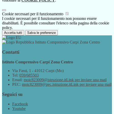
visionare la
COOKIE POLICY
.
Cookie necessari per il funzionamento
I cookie necessari per il funzionamento non possono essere
disabilitati. È possibile consultare l'elenco nella pagina della cookie
policy.
Accetta tutti
Salva le preferenze
Istituto Comprensivo Carpi Zona Centro
Contatti
Istituto Comprensivo Carpi Zona Centro
Via Fassi, 1 - 41012 Carpi (Mo)
Tel:
059/685503
Email:
moic823009@istruzione.it
Link per inviare una mail
PEC:
moic823009@pec.istruzione.it
Link per inviare una mail
Seguici su
Facebook
Youtube