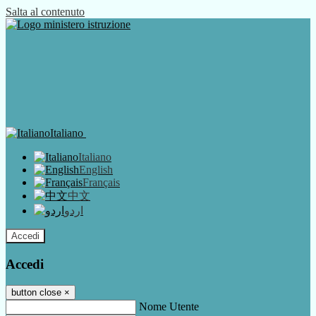
Salta al contenuto
Italiano
Italiano
English
Français
中文
اردو
Accedi
Accedi
button close
×
Nome Utente