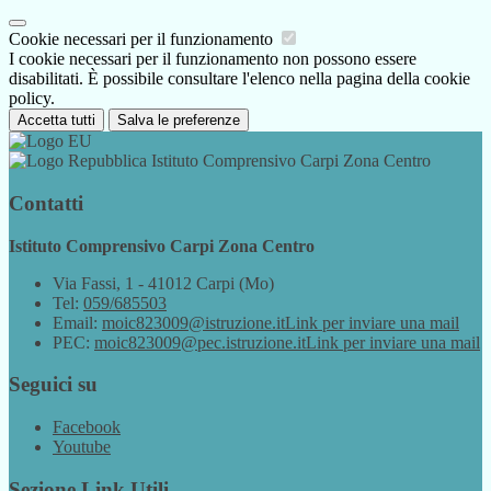
Cookie necessari per il funzionamento
I cookie necessari per il funzionamento non possono essere
disabilitati. È possibile consultare l'elenco nella pagina della cookie
policy.
Accetta tutti
Salva le preferenze
Istituto Comprensivo Carpi Zona Centro
Contatti
Istituto Comprensivo Carpi Zona Centro
Via Fassi, 1 - 41012 Carpi (Mo)
Tel:
059/685503
Email:
moic823009@istruzione.it
Link per inviare una mail
PEC:
moic823009@pec.istruzione.it
Link per inviare una mail
Seguici su
Facebook
Youtube
Sezione Link Utili