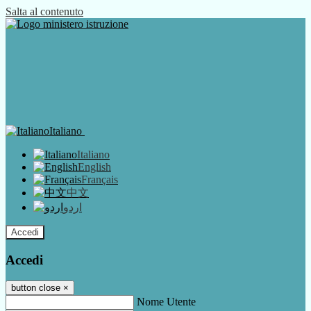
Salta al contenuto
Italiano
Italiano
English
Français
中文
اردو
Accedi
Accedi
button close
×
Nome Utente