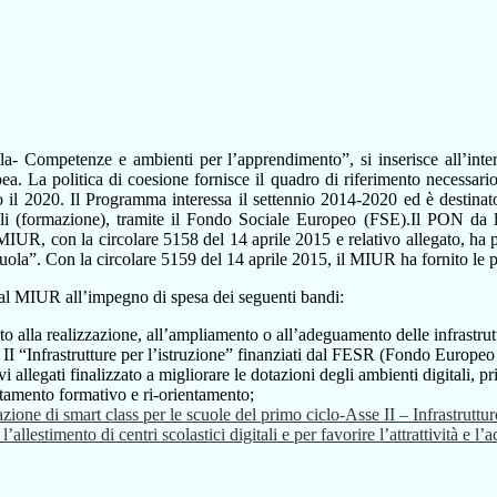
ompetenze e ambienti per l’apprendimento”, si inserisce all’interno
. La politica di coesione fornisce il quadro di riferimento necessario 
o il 2020. Il Programma interessa il settennio 2014-2020 ed è destinato 
(formazione), tramite il Fondo Sociale Europeo (FSE).Il PON da la pos
MIUR, con la circolare 5158 del 14 aprile 2015 e relativo allegato, ha pr
la”. Con la circolare 5159 del 14 aprile 2015, il MIUR ha fornito le p
i dal MIUR all’impegno di spesa dei seguenti bandi:
alla realizzazione, all’ampliamento o all’adeguamento delle infrastrutt
E II “Infrastrutture per l’istruzione” finanziati dal FESR (Fondo Europe
legati finalizzato a migliorare le dotazioni degli ambienti digitali, pri
amento formativo e ri-orientamento;
ione di smart class per le scuole del primo ciclo-Asse II – Infrastruttu
estimento di centri scolastici digitali e per favorire l’attrattività e l’a