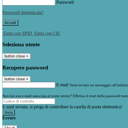
Password
Password dimenticata?
-
Entra con SPID
Entra con CIE
Seleziona utente
button close
×
Recupero password
button close
×
E-mail
Verrà inviato un messaggio all'indirizz
Non hai una e-mail associata al nome utente? Effettua il reset della password tram
E-mail inviata, si prega di controllare la casella di posta elettronica!
Errore