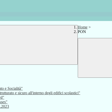
Home
>
PON
o e Socialità"
urato e sicuro all'interno degli edifici scolastici"
rd"
sses"
3.2023