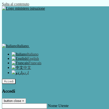
Salta al contenuto
Italiano
Italiano
English
Français
中文
اردو
Accedi
Accedi
button close
×
Nome Utente