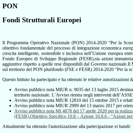
PON
Fondi Strutturali Europei
Il Programma Operativo Nazionale (PON) 2014-2020 “Per la Scuola- C
obiettivo fondamentale del processo di integrazione economica europea
crescita intelligente, sostenibile e inclusiva nell’Unione europea entr
Fondo Europeo di Sviluppo Regionale (FESR),sia azioni immateriali 
aggiuntive rispetto a quelle rese disponibili dal Governo nazionale.Il 
sul territorio del PON plurifondo (FSE e FESR) 2014-2020 “Per la scuo
Questo Istituto ha partecipato e ha ottenuto le relative autorizzazion
Avviso pubblico nota MIUR n. 9035 del 13 luglio 2015 destinato 
territorio nazionale. L’Avviso rientra negli interventi dell’ASS
Avviso pubblico nota MIUR 12810 del 15 ottobre 2015 e relativi al
Avviso pubblico nota MIUR 2999 del 13 marzo 2017 per orient
Avviso pubblico nota MI 4878 del 17 aprile 2020 per la realizzaz
(FESR).Obiettivo Specifico 10.8 – Azione 10.8.6 - “Azioni per l’all
Attualmente ha ottenuto l'autorizzazione alla partecipazione ei bandi: