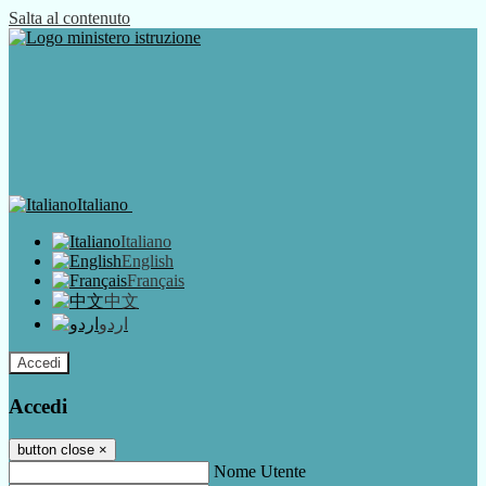
Salta al contenuto
Italiano
Italiano
English
Français
中文
اردو
Accedi
Accedi
button close
×
Nome Utente