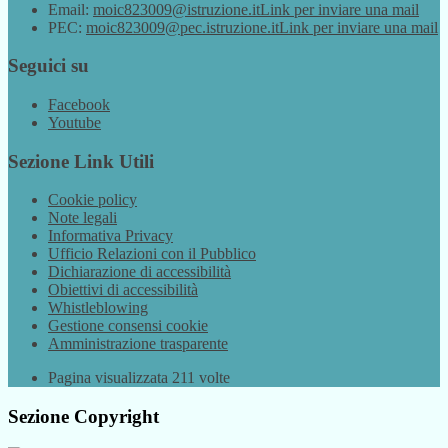
Email:
moic823009@istruzione.it
Link per inviare una mail
PEC:
moic823009@pec.istruzione.it
Link per inviare una mail
Seguici su
Facebook
Youtube
Sezione Link Utili
Cookie policy
Note legali
Informativa Privacy
Ufficio Relazioni con il Pubblico
Dichiarazione di accessibilità
Obiettivi di accessibilità
Whistleblowing
Gestione consensi cookie
Amministrazione trasparente
Pagina visualizzata
211
volte
Sezione Copyright