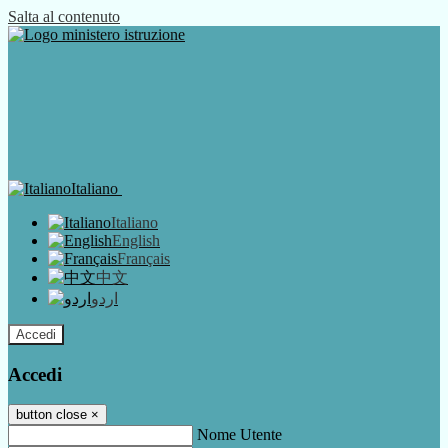
Salta al contenuto
Italiano
Italiano
English
Français
中文
اردو
Accedi
Accedi
button close
×
Nome Utente