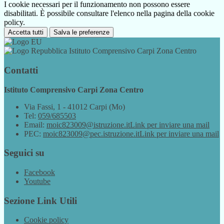
I cookie necessari per il funzionamento non possono essere
disabilitati. È possibile consultare l'elenco nella pagina della cookie
policy.
Accetta tutti
Salva le preferenze
Istituto Comprensivo Carpi Zona Centro
Contatti
Istituto Comprensivo Carpi Zona Centro
Via Fassi, 1 - 41012 Carpi (Mo)
Tel:
059/685503
Email:
moic823009@istruzione.it
Link per inviare una mail
PEC:
moic823009@pec.istruzione.it
Link per inviare una mail
Seguici su
Facebook
Youtube
Sezione Link Utili
Cookie policy