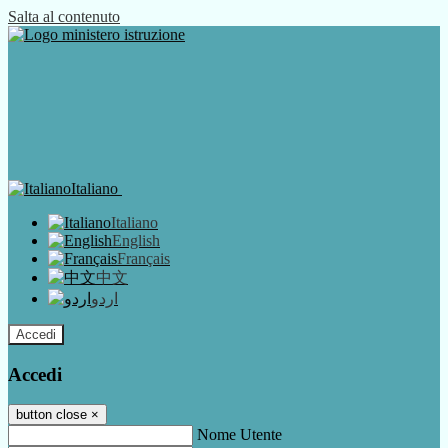
Salta al contenuto
Italiano
Italiano
English
Français
中文
اردو
Accedi
Accedi
button close
×
Nome Utente