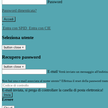
Password
Password dimenticata?
-
Entra con SPID
Entra con CIE
Seleziona utente
button close
×
Recupero password
button close
×
E-mail
Verrà inviato un messaggio all'indirizz
Non hai una e-mail associata al nome utente? Effettua il reset della password tram
E-mail inviata, si prega di controllare la casella di posta elettronica!
Errore