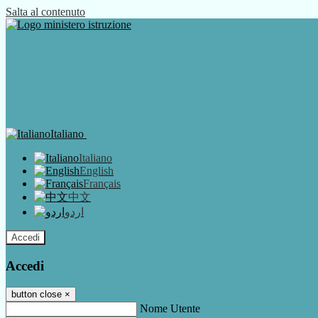
Salta al contenuto
Italiano
Italiano
English
Français
中文
اردو
Accedi
Accedi
button close
×
Nome Utente