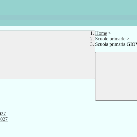
Home
>
Scuole primarie
>
Scuola primaria G
027
2027