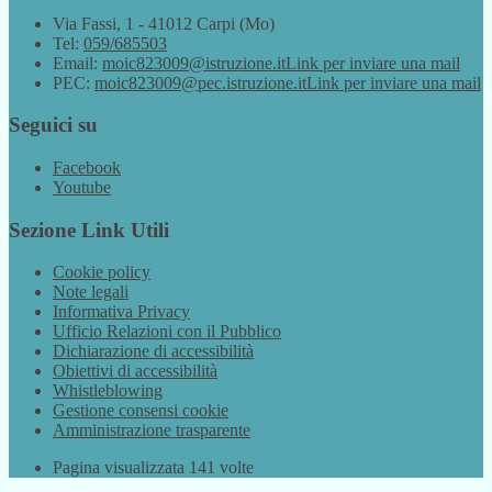
Via Fassi, 1 - 41012 Carpi (Mo)
Tel:
059/685503
Email:
moic823009@istruzione.it
Link per inviare una mail
PEC:
moic823009@pec.istruzione.it
Link per inviare una mail
Seguici su
Facebook
Youtube
Sezione Link Utili
Cookie policy
Note legali
Informativa Privacy
Ufficio Relazioni con il Pubblico
Dichiarazione di accessibilità
Obiettivi di accessibilità
Whistleblowing
Gestione consensi cookie
Amministrazione trasparente
Pagina visualizzata
141
volte