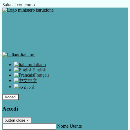
Salta al contenuto
Italiano
Italiano
English
Français
中文
اردو
Accedi
Accedi
button close
×
Nome Utente