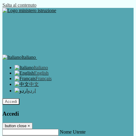
Salta al contenuto
Italiano
Italiano
English
Français
中文
اردو
Accedi
Accedi
button close
×
Nome Utente