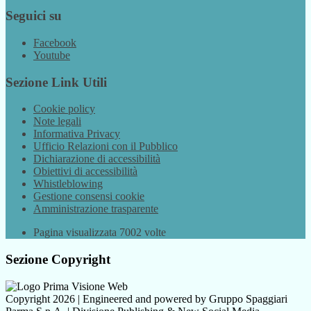
Seguici su
Facebook
Youtube
Sezione Link Utili
Cookie policy
Note legali
Informativa Privacy
Ufficio Relazioni con il Pubblico
Dichiarazione di accessibilità
Obiettivi di accessibilità
Whistleblowing
Gestione consensi cookie
Amministrazione trasparente
Pagina visualizzata
7002
volte
Sezione Copyright
Copyright 2026 | Engineered and powered by Gruppo Spaggiari