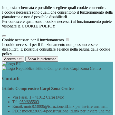
In questa schermata è possibile scegliere quali cookie consentire.
I cookie necessari sono quelli che consentono il funzionamento della
piattaforma e non è possibile disabilitarli.
Per conoscere quali sono i cookie necessari al funzionamento potete
visionare la
COOKIE POLICY
.
Cookie necessari per il funzionamento
I cookie necessari per il funzionamento non possono essere
disabilitati. È possibile consultare l'elenco nella pagina della cookie
policy.
Accetta tutti
Salva le preferenze
Istituto Comprensivo Carpi Zona Centro
Contatti
Istituto Comprensivo Carpi Zona Centro
Via Fassi, 1 - 41012 Carpi (Mo)
Tel:
059/685503
Email:
moic823009@istruzione.it
Link per inviare una mail
PEC:
moic823009@pec.istruzione.it
Link per inviare una mail