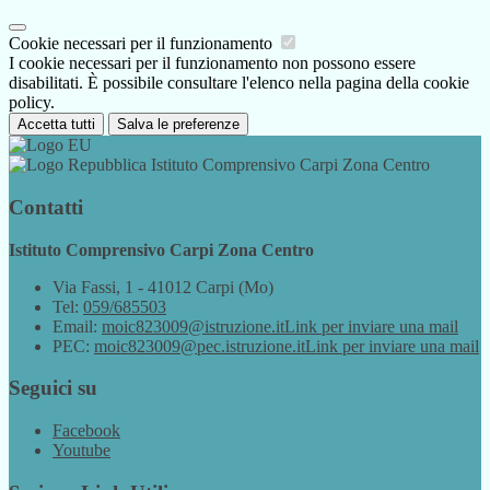
Cookie necessari per il funzionamento
I cookie necessari per il funzionamento non possono essere
disabilitati. È possibile consultare l'elenco nella pagina della cookie
policy.
Accetta tutti
Salva le preferenze
Istituto Comprensivo Carpi Zona Centro
Contatti
Istituto Comprensivo Carpi Zona Centro
Via Fassi, 1 - 41012 Carpi (Mo)
Tel:
059/685503
Email:
moic823009@istruzione.it
Link per inviare una mail
PEC:
moic823009@pec.istruzione.it
Link per inviare una mail
Seguici su
Facebook
Youtube