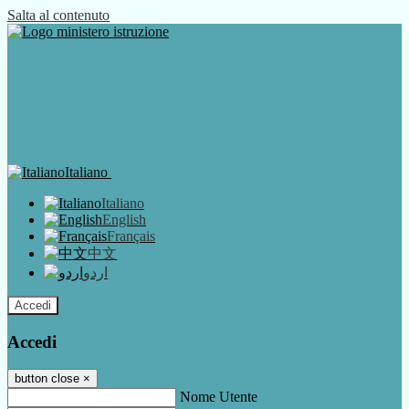
Salta al contenuto
Italiano
Italiano
English
Français
中文
اردو
Accedi
Accedi
button close
×
Nome Utente