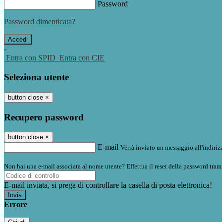
Password
Password dimenticata?
-
Entra con SPID
Entra con CIE
Seleziona utente
button close
×
Recupero password
button close
×
E-mail
Verrà inviato un messaggio all'indirizz
Non hai una e-mail associata al nome utente? Effettua il reset della password tram
E-mail inviata, si prega di controllare la casella di posta elettronica!
Errore