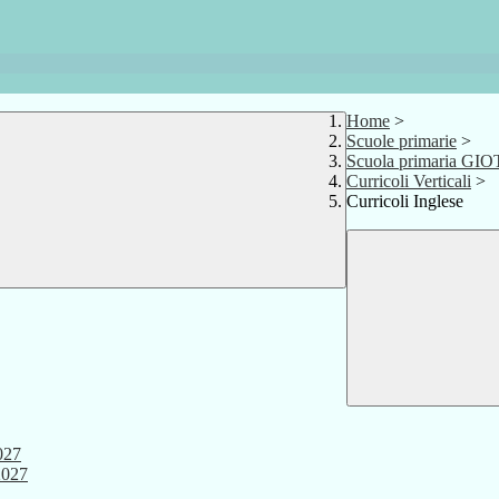
Home
>
Scuole primarie
>
Scuola primaria GI
Curricoli Verticali
>
Curricoli Inglese
027
2027