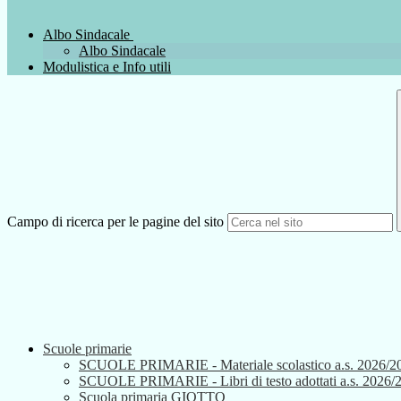
Albo Sindacale
Albo Sindacale
Modulistica e Info utili
Campo di ricerca per le pagine del sito
Scuole primarie
SCUOLE PRIMARIE - Materiale scolastico a.s. 2026/2
SCUOLE PRIMARIE - Libri di testo adottati a.s. 2026/
Scuola primaria GIOTTO