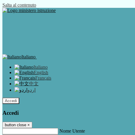
Salta al contenuto
Italiano
Italiano
English
Français
中文
اردو
Accedi
Accedi
button close
×
Nome Utente