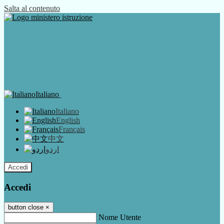
Salta al contenuto
Italiano
Italiano
English
Français
中文
اردو
Accedi
Accedi
button close
×
Nome Utente