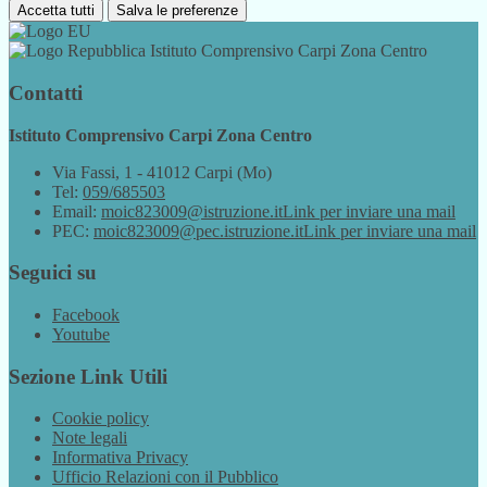
Accetta tutti
Salva le preferenze
Istituto Comprensivo Carpi Zona Centro
Contatti
Istituto Comprensivo Carpi Zona Centro
Via Fassi, 1 - 41012 Carpi (Mo)
Tel:
059/685503
Email:
moic823009@istruzione.it
Link per inviare una mail
PEC:
moic823009@pec.istruzione.it
Link per inviare una mail
Seguici su
Facebook
Youtube
Sezione Link Utili
Cookie policy
Note legali
Informativa Privacy
Ufficio Relazioni con il Pubblico