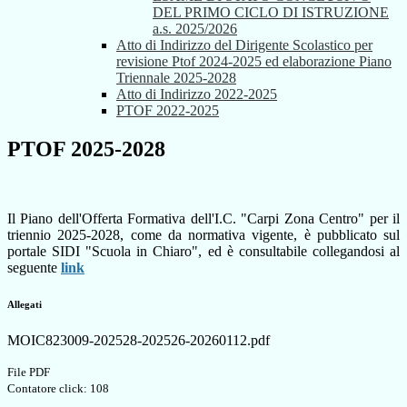
DEL PRIMO CICLO DI ISTRUZIONE
a.s. 2025/2026
Atto di Indirizzo del Dirigente Scolastico per
revisione Ptof 2024-2025 ed elaborazione Piano
Triennale 2025-2028
Atto di Indirizzo 2022-2025
PTOF 2022-2025
PTOF 2025-2028
Il Piano dell'Offerta Formativa dell'I.C. "Carpi Zona Centro" per il
triennio 2025-2028, come da normativa vigente, è pubblicato sul
portale SIDI "Scuola in Chiaro", ed è consultabile collegandosi al
seguente
link
Allegati
MOIC823009-202528-202526-20260112.pdf
File PDF
Contatore click: 108