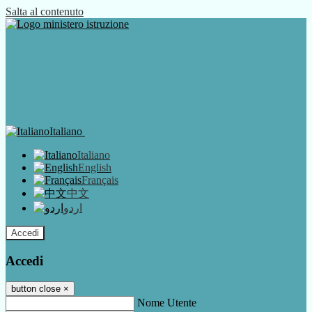
Salta al contenuto
Italiano
Italiano
English
Français
中文
اردو
Accedi
Accedi
button close
×
Nome Utente