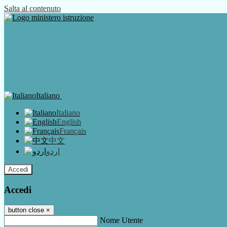
Salta al contenuto
Italiano
Italiano
English
Français
中文
اردو
Accedi
Accedi
button close
×
Nome Utente