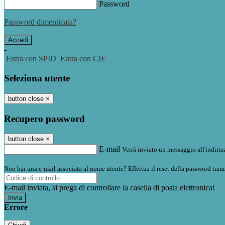
Password
Password dimenticata?
-
Entra con SPID
Entra con CIE
Seleziona utente
button close
×
Recupero password
button close
×
E-mail
Verrà inviato un messaggio all'indirizz
Non hai una e-mail associata al nome utente? Effettua il reset della password tram
E-mail inviata, si prega di controllare la casella di posta elettronica!
Errore