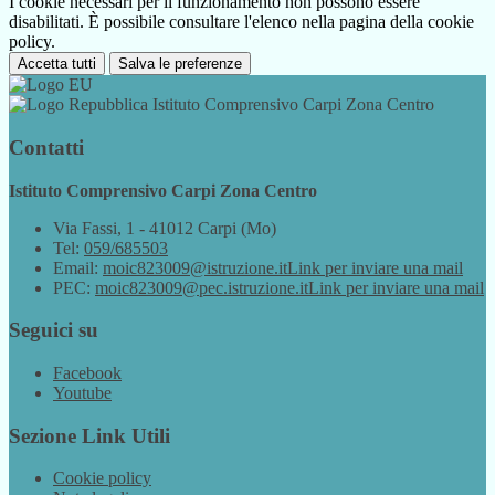
I cookie necessari per il funzionamento non possono essere
disabilitati. È possibile consultare l'elenco nella pagina della cookie
policy.
Accetta tutti
Salva le preferenze
Istituto Comprensivo Carpi Zona Centro
Contatti
Istituto Comprensivo Carpi Zona Centro
Via Fassi, 1 - 41012 Carpi (Mo)
Tel:
059/685503
Email:
moic823009@istruzione.it
Link per inviare una mail
PEC:
moic823009@pec.istruzione.it
Link per inviare una mail
Seguici su
Facebook
Youtube
Sezione Link Utili
Cookie policy