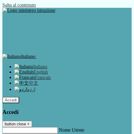
Salta al contenuto
Italiano
Italiano
English
Français
中文
اردو
Accedi
Accedi
button close
×
Nome Utente