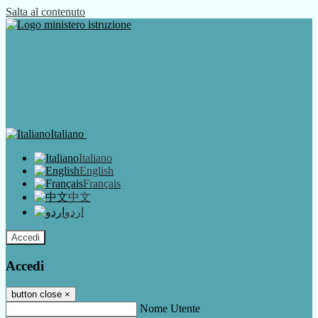
Salta al contenuto
Italiano
Italiano
English
Français
中文
اردو
Accedi
Accedi
button close
×
Nome Utente