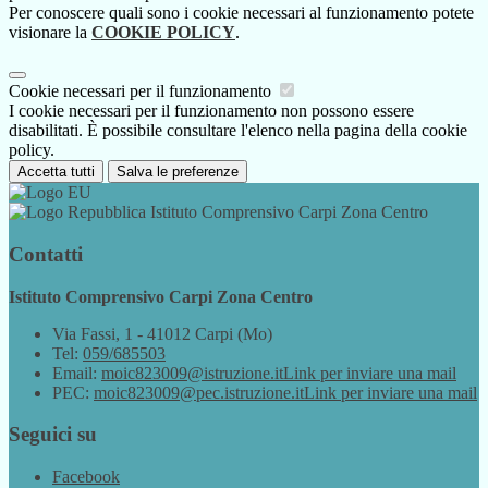
Per conoscere quali sono i cookie necessari al funzionamento potete
visionare la
COOKIE POLICY
.
Cookie necessari per il funzionamento
I cookie necessari per il funzionamento non possono essere
disabilitati. È possibile consultare l'elenco nella pagina della cookie
policy.
Accetta tutti
Salva le preferenze
Istituto Comprensivo Carpi Zona Centro
Contatti
Istituto Comprensivo Carpi Zona Centro
Via Fassi, 1 - 41012 Carpi (Mo)
Tel:
059/685503
Email:
moic823009@istruzione.it
Link per inviare una mail
PEC:
moic823009@pec.istruzione.it
Link per inviare una mail
Seguici su
Facebook