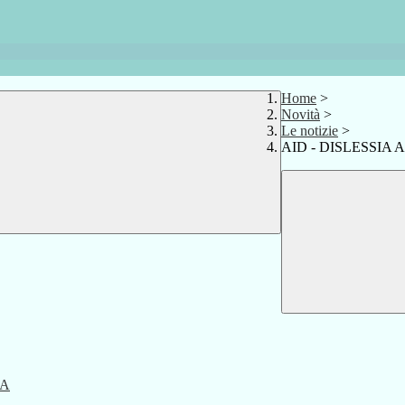
Home
>
Novità
>
Le notizie
>
AID - DISLESSIA 
SA