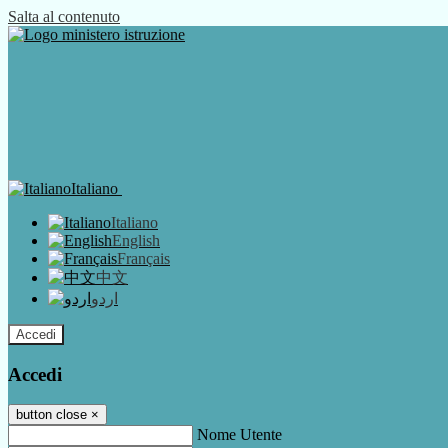
Salta al contenuto
Italiano
Italiano
English
Français
中文
اردو
Accedi
Accedi
button close
×
Nome Utente