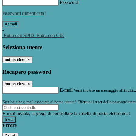
Password
Password dimenticata?
-
Entra con SPID
Entra con CIE
Seleziona utente
button close
×
Recupero password
button close
×
E-mail
Verrà inviato un messaggio all'indirizz
Non hai una e-mail associata al nome utente? Effettua il reset della password tram
E-mail inviata, si prega di controllare la casella di posta elettronica!
Errore