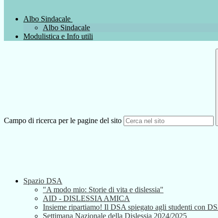
Albo Sindacale
Albo Sindacale
Modulistica e Info utili
Campo di ricerca per le pagine del sito
Spazio DSA
"A modo mio: Storie di vita e dislessia"
AID - DISLESSIA AMICA
Insieme ripartiamo! Il DSA spiegato agli studenti con D
Settimana Nazionale della Dislessia 2024/2025