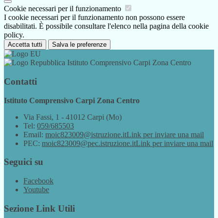
Cookie necessari per il funzionamento
I cookie necessari per il funzionamento non possono essere
disabilitati. È possibile consultare l'elenco nella pagina della cookie
policy.
Accetta tutti
Salva le preferenze
Istituto Comprensivo Carpi Zona Centro
Contatti
Istituto Comprensivo Carpi Zona Centro
Via Fassi, 1 - 41012 Carpi (Mo)
Tel:
059/685503
Email:
moic823009@istruzione.it
Link per inviare una mail
PEC:
moic823009@pec.istruzione.it
Link per inviare una mail
Seguici su
Facebook
Youtube
Sezione Link Utili