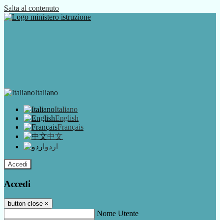
Salta al contenuto
Italiano
Italiano
English
Français
中文
اردو
Accedi
Accedi
button close
×
Nome Utente