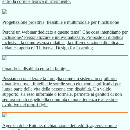
entro la cornice teorica di riferimento.
Progettazione proattiva, flessibile e multimodale per l’inclusione
Perché un webinar dedicato a questo tema? Che cosa intendiamo per
inclusione? Personalizzare e individualizzare. Proposte di didattica
inclusiva: la compresenza didattica, la differenziazione didattica, la
didattica aperta e l’Universal Design for Learning.
Quando la disabilità entra in famiglia
Possiamo considerare la famiglia come un sistema in equilibrio
dinamico dove i fratelli e le sorelle sono elementi significativi per
lunga parte della vita della persona con disabilità. Un valido
supporto, sia esso informale o formale, permette ai genitori di non
sentirsi isolati rispetto alla comunità di appartenenza e alle sfide
evolutive dei propri figli.
Agenzia delle Entrate: dichiarazione dei redditi, agevolazioni e