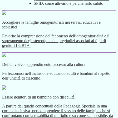
SPID: come attivarlo e perché farlo subito
Accogliere le famiglie omogenitoriali nei servizi educativi e
scolastici
Favorire la comprensione del fenomeno dell’omogenitorialità e il
superamento degli stereotipi e dei pregiudizi associati ai figli di
genitori LGBT+.
Deficit visivo, apprendimento, accesso alla cultura
Perfezionarsi nell'inclusione educando adulti e bambini al rispetto
dell’unicità di ciascuno.
Essere genitori di un bambino con disabilità
A partire dai quadri concettuali della Pedagogia Speciale in una
cornice inclusiva, per comprendere il vissuto delle famiglie che si
confrontano con la disabilità di un figlio e su come sia possibile, da