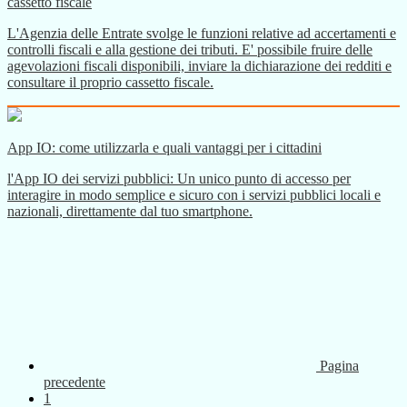
cassetto fiscale
L'Agenzia delle Entrate svolge le funzioni relative ad accertamenti e
controlli fiscali e alla gestione dei tributi. E' possibile fruire delle
agevolazioni fiscali disponibili, inviare la dichiarazione dei redditi e
consultare il proprio cassetto fiscale.
App IO: come utilizzarla e quali vantaggi per i cittadini
l'App IO dei servizi pubblici: Un unico punto di accesso per
interagire in modo semplice e sicuro con i servizi pubblici locali e
nazionali, direttamente dal tuo smartphone.
Pagina
precedente
1