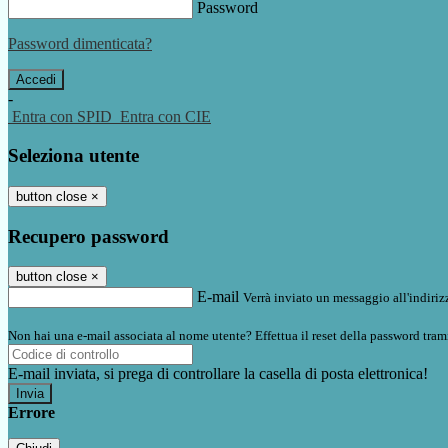
Password
Password dimenticata?
-
Entra con SPID
Entra con CIE
Seleziona utente
button close
×
Recupero password
button close
×
E-mail
Verrà inviato un messaggio all'indirizz
Non hai una e-mail associata al nome utente? Effettua il reset della password tram
E-mail inviata, si prega di controllare la casella di posta elettronica!
Errore