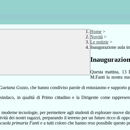
Home
>
Novità
>
Le notizie
>
Inaugurazione aula i
Inaugurazion
Questa mattina, 13 
M.Fanti la nostra nu
Gaetana Gozzo
, che hanno condiviso parole di entusiasmo e supporto pe
indaco, in qualità di Primo cittadino e la Dirigente come rappresentan
ù moderne tecnologie, per
permettere agli studenti di esplorare nuove dim
vità dei nostri ragazzi, preparando il terreno per un futuro ricco di oppo
 scuola primaria Fanti
e a tutti coloro che hanno reso possibile questo p