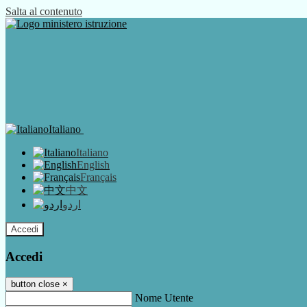
Salta al contenuto
Italiano
Italiano
English
Français
中文
اردو
Accedi
Accedi
button close
×
Nome Utente