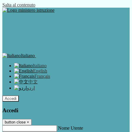
Salta al contenuto
Italiano
Italiano
English
Français
中文
اردو
Accedi
Accedi
button close
×
Nome Utente