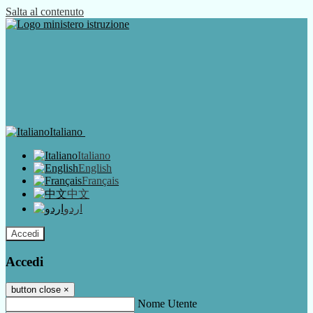
Salta al contenuto
Italiano
Italiano
English
Français
中文
اردو
Accedi
Accedi
button close
×
Nome Utente