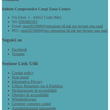
Istituto Comprensivo Carpi Zona Centro
Via Fassi, 1 - 41012 Carpi (Mo)
Tel:
059/685503
Email:
moic823009@istruzione.it
Link per inviare una mail
PEC:
moic823009@pec.istruzione.it
Link per inviare una mail
Seguici su
Facebook
Youtube
Sezione Link Utili
Cookie policy
Note legali
Informativa Privacy
Ufficio Relazioni con il Pubblico
Dichiarazione di accessibilità
Obiettivi di accessibilità
Whistleblowing
Gestione consensi cookie
Amministrazione trasparente