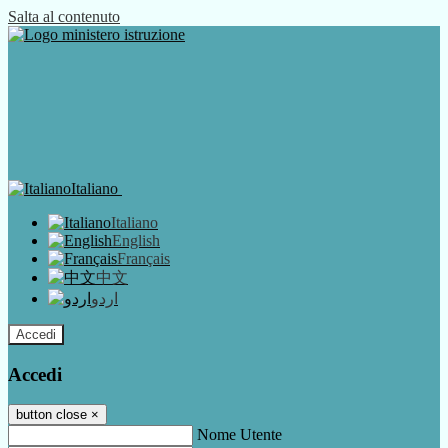
Salta al contenuto
Italiano
Italiano
English
Français
中文
اردو
Accedi
Accedi
button close
×
Nome Utente