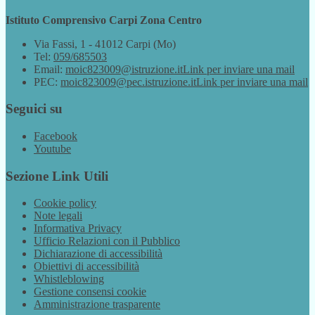
Istituto Comprensivo Carpi Zona Centro
Via Fassi, 1 - 41012 Carpi (Mo)
Tel:
059/685503
Email:
moic823009@istruzione.it
Link per inviare una mail
PEC:
moic823009@pec.istruzione.it
Link per inviare una mail
Seguici su
Facebook
Youtube
Sezione Link Utili
Cookie policy
Note legali
Informativa Privacy
Ufficio Relazioni con il Pubblico
Dichiarazione di accessibilità
Obiettivi di accessibilità
Whistleblowing
Gestione consensi cookie
Amministrazione trasparente