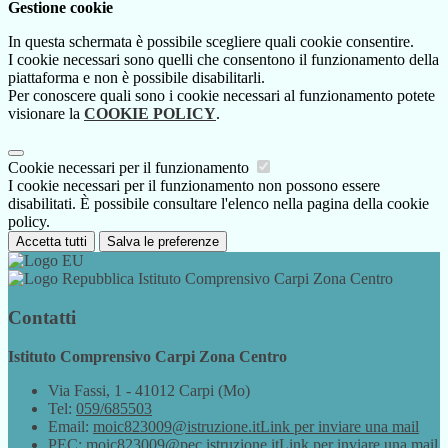
Gestione cookie
In questa schermata è possibile scegliere quali cookie consentire.
I cookie necessari sono quelli che consentono il funzionamento della
piattaforma e non è possibile disabilitarli.
Per conoscere quali sono i cookie necessari al funzionamento potete
visionare la
COOKIE POLICY
.
Cookie necessari per il funzionamento
I cookie necessari per il funzionamento non possono essere
disabilitati. È possibile consultare l'elenco nella pagina della cookie
policy.
Accetta tutti
Salva le preferenze
Istituto Comprensivo Carpi Zona Centro
Contatti
Istituto Comprensivo Carpi Zona Centro
Via Fassi, 1 - 41012 Carpi (Mo)
Tel:
059/685503
Email:
moic823009@istruzione.it
Link per inviare una mail
PEC:
moic823009@pec.istruzione.it
Link per inviare una mail