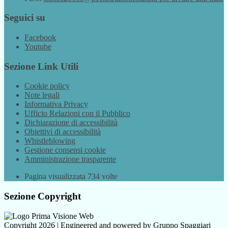
Seguici su
Facebook
Youtube
Sezione Link Utili
Cookie policy
Note legali
Informativa Privacy
Ufficio Relazioni con il Pubblico
Dichiarazione di accessibilità
Obiettivi di accessibilità
Whistleblowing
Gestione consensi cookie
Amministrazione trasparente
Pagina visualizzata
734
volte
Sezione Copyright
Copyright 2026 | Engineered and powered by Gruppo Spaggiari