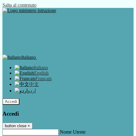
Salta al contenuto
Italiano
Italiano
English
Français
中文
اردو
Accedi
Accedi
button close
×
Nome Utente