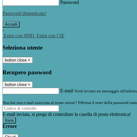
Password
Password dimenticata?
-
Entra con SPID
Entra con CIE
Seleziona utente
button close
×
Recupero password
button close
×
E-mail
Verrà inviato un messaggio all'indirizz
Non hai una e-mail associata al nome utente? Effettua il reset della password tram
E-mail inviata, si prega di controllare la casella di posta elettronica!
Errore