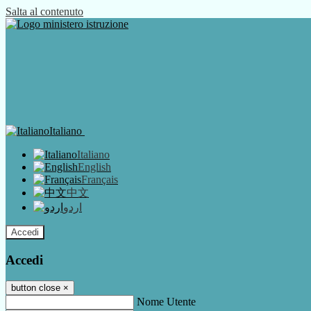
Salta al contenuto
Italiano
Italiano
English
Français
中文
اردو
Accedi
Accedi
button close
×
Nome Utente