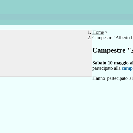
Home
>
Campestre "Alberto 
Campestre "
Sabato 10 maggio
al
partecipato alla
camp
Hanno partecipato all