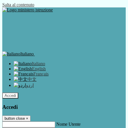
Salta al contenuto
Italiano
Italiano
English
Français
中文
اردو
Accedi
Accedi
button close
×
Nome Utente