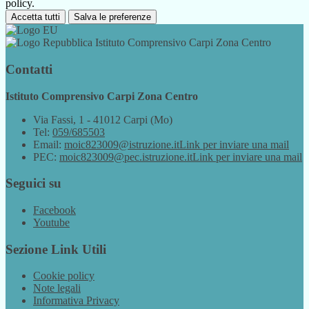
policy.
Accetta tutti
Salva le preferenze
Istituto Comprensivo Carpi Zona Centro
Contatti
Istituto Comprensivo Carpi Zona Centro
Via Fassi, 1 - 41012 Carpi (Mo)
Tel:
059/685503
Email:
moic823009@istruzione.it
Link per inviare una mail
PEC:
moic823009@pec.istruzione.it
Link per inviare una mail
Seguici su
Facebook
Youtube
Sezione Link Utili
Cookie policy
Note legali
Informativa Privacy