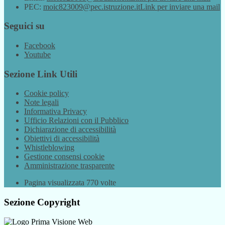
PEC:
moic823009@pec.istruzione.it
Link per inviare una mail
Seguici su
Facebook
Youtube
Sezione Link Utili
Cookie policy
Note legali
Informativa Privacy
Ufficio Relazioni con il Pubblico
Dichiarazione di accessibilità
Obiettivi di accessibilità
Whistleblowing
Gestione consensi cookie
Amministrazione trasparente
Pagina visualizzata
770
volte
Sezione Copyright