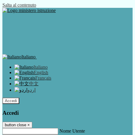
Salta al contenuto
Italiano
Italiano
English
Français
中文
اردو
Accedi
Accedi
button close
×
Nome Utente