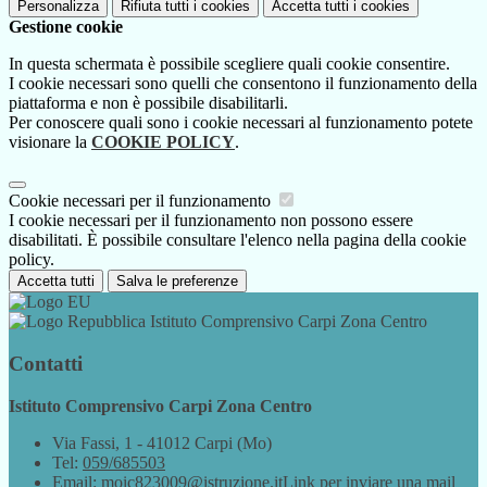
Personalizza
Rifiuta tutti
i cookies
Accetta tutti
i cookies
Gestione cookie
In questa schermata è possibile scegliere quali cookie consentire.
I cookie necessari sono quelli che consentono il funzionamento della
piattaforma e non è possibile disabilitarli.
Per conoscere quali sono i cookie necessari al funzionamento potete
visionare la
COOKIE POLICY
.
Cookie necessari per il funzionamento
I cookie necessari per il funzionamento non possono essere
disabilitati. È possibile consultare l'elenco nella pagina della cookie
policy.
Accetta tutti
Salva le preferenze
Istituto Comprensivo Carpi Zona Centro
Contatti
Istituto Comprensivo Carpi Zona Centro
Via Fassi, 1 - 41012 Carpi (Mo)
Tel:
059/685503
Email:
moic823009@istruzione.it
Link per inviare una mail