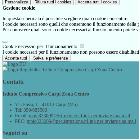
Personalizza
Rifiuta tutti
i cookies
Accetta tutti
i cookies
Gestione cookie
In questa schermata è possibile scegliere quali cookie consentire.
I cookie necessari sono quelli che consentono il funzionamento della pi
Per conoscere quali sono i cookie necessari al funzionamento potete v
Cookie necessari per il funzionamento
I cookie necessari per il funzionamento non possono essere disabilitati.
Accetta tutti
Salva le preferenze
Istituto Comprensivo Carpi Zona Centro
Contatti
Istituto Comprensivo Carpi Zona Centro
Via Fassi, 1 - 41012 Carpi (Mo)
Tel:
059/685503
Email:
moic823009@istruzione.it
Link per inviare una mail
PEC:
moic823009@pec.istruzione.it
Link per inviare una mail
Seguici su