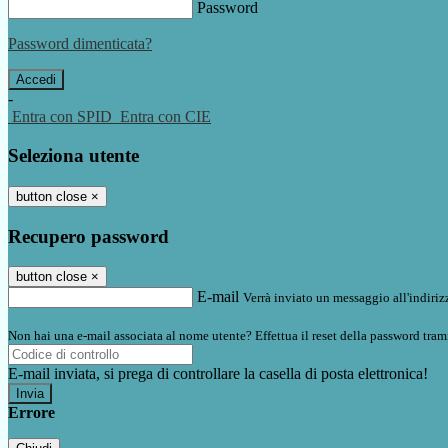
Password
Password dimenticata?
-
Entra con SPID
Entra con CIE
Seleziona utente
button close
×
Recupero password
button close
×
E-mail
Verrà inviato un messaggio all'indirizz
Non hai una e-mail associata al nome utente? Effettua il reset della password tram
E-mail inviata, si prega di controllare la casella di posta elettronica!
Errore