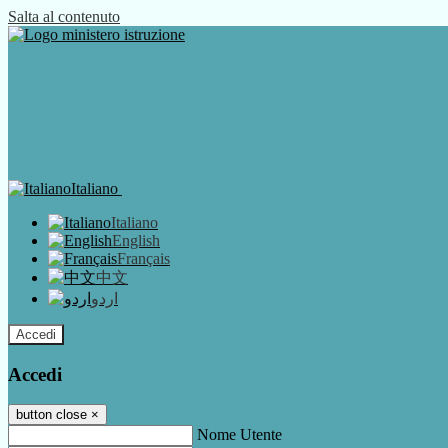
Salta al contenuto
Italiano
Italiano
English
Français
中文
اردو
Accedi
Accedi
button close
×
Nome Utente