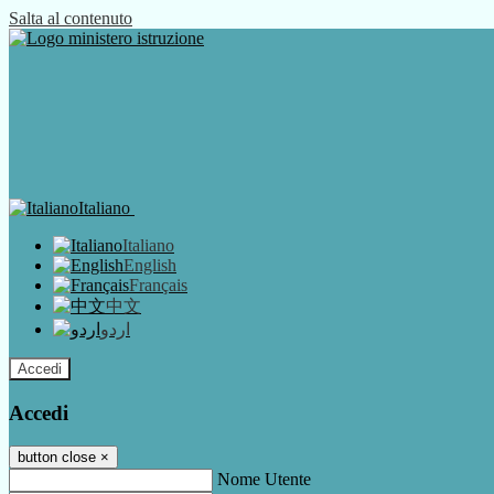
Salta al contenuto
Italiano
Italiano
English
Français
中文
اردو
Accedi
Accedi
button close
×
Nome Utente