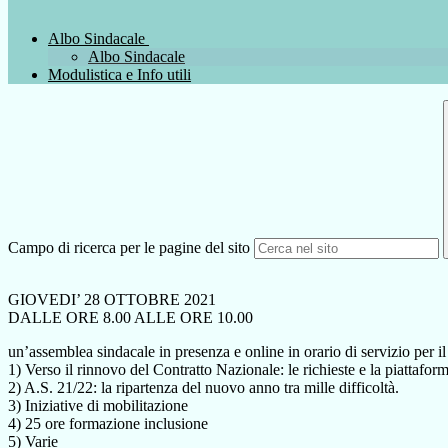
Albo Sindacale
Albo Sindacale
Modulistica e Info utili
Campo di ricerca per le pagine del sito
GIOVEDI’ 28 OTTOBRE 2021
DALLE ORE 8.00 ALLE ORE 10.00
un’assemblea sindacale in presenza e online in orario di servizio per
1) Verso il rinnovo del Contratto Nazionale: le richieste e la piattaf
2) A.S. 21/22: la ripartenza del nuovo anno tra mille difficoltà.
3) Iniziative di mobilitazione
4) 25 ore formazione inclusione
5) Varie