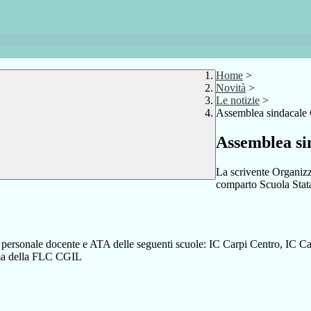
Home
>
Novità
>
Le notizie
>
Assemblea sindacale
Assemblea si
La scrivente Organiz
comparto Scuola Stata
 il personale docente e ATA delle seguenti scuole: IC Carpi Centro, IC 
orma della FLC CGIL