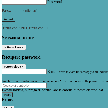
Password
Password dimenticata?
-
Entra con SPID
Entra con CIE
Seleziona utente
button close
×
Recupero password
button close
×
E-mail
Verrà inviato un messaggio all'indirizz
Non hai una e-mail associata al nome utente? Effettua il reset della password tram
E-mail inviata, si prega di controllare la casella di posta elettronica!
Errore