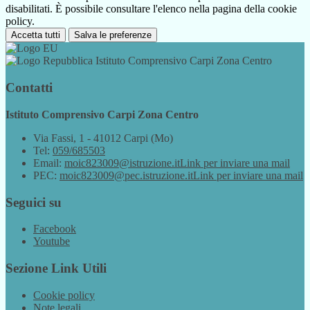
disabilitati. È possibile consultare l'elenco nella pagina della cookie
policy.
Accetta tutti
Salva le preferenze
Istituto Comprensivo Carpi Zona Centro
Contatti
Istituto Comprensivo Carpi Zona Centro
Via Fassi, 1 - 41012 Carpi (Mo)
Tel:
059/685503
Email:
moic823009@istruzione.it
Link per inviare una mail
PEC:
moic823009@pec.istruzione.it
Link per inviare una mail
Seguici su
Facebook
Youtube
Sezione Link Utili
Cookie policy
Note legali