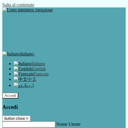
Salta al contenuto
Italiano
Italiano
English
Français
中文
اردو
Accedi
Accedi
button close
×
Nome Utente