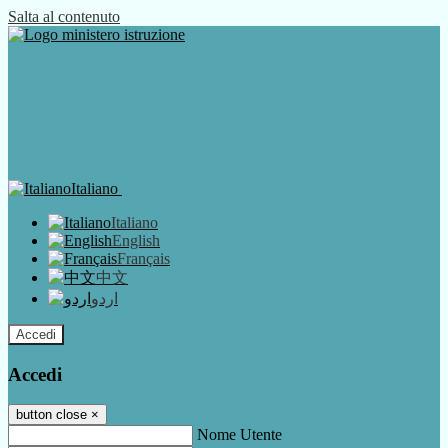
Salta al contenuto
Italiano
Italiano
English
Français
中文
اردو
Accedi
Accedi
button close
×
Nome Utente