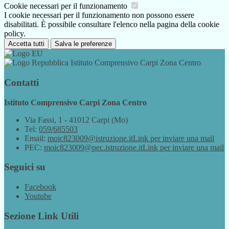
Cookie necessari per il funzionamento
I cookie necessari per il funzionamento non possono essere
disabilitati. È possibile consultare l'elenco nella pagina della cookie
policy.
Accetta tutti
Salva le preferenze
Istituto Comprensivo Carpi Zona Centro
Contatti
Istituto Comprensivo Carpi Zona Centro
Via Fassi, 1 - 41012 Carpi (Mo)
Tel:
059/685503
Email:
moic823009@istruzione.it
Link per inviare una mail
PEC:
moic823009@pec.istruzione.it
Link per inviare una mail
Seguici su
Facebook
Youtube
Sezione Link Utili